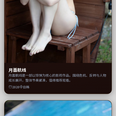
月面航线
月面航线是一部以惊悚为核心的影视作品，围绕危机、反转与人物
成长展开，整体节奏紧凑，值得推荐观看。
2020
日韩