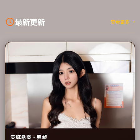
最新更新
查看更多
→
焚城悬案·典藏