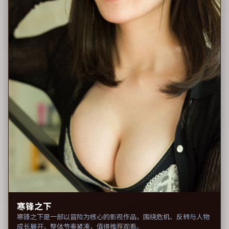
寒锋之下
寒锋之下是一部以冒险为核心的影视作品，围绕危机、反转与人物
成长展开，整体节奏紧凑，值得推荐观看。