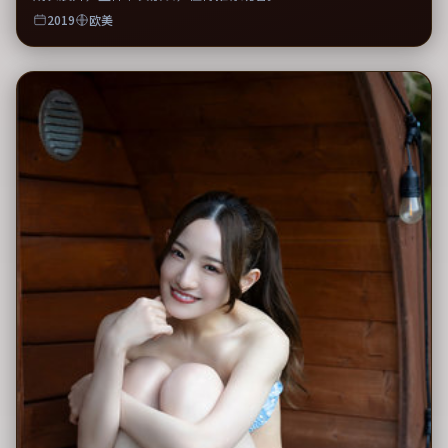
2019
欧美