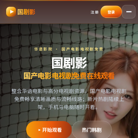
国剧影
跳过导航，进入正文
注册
登录
华语影院 ·
国产电影电视剧免费
国剧影
国产电影电视剧免费
在线观看
整合华语电影与高分电视剧资源，
国产电影电视剧
免费
畅享清晰画质与流畅线路；新片热剧陆续上
架，手机与电脑随时开看。
开始观看
热门韩剧