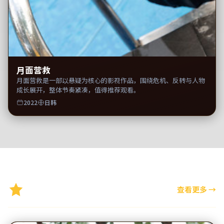
月面营救
月面营救是一部以悬疑为核心的影视作品，围绕危机、反转与人物
成长展开，整体节奏紧凑，值得推荐观看。
2022
日韩
精选推荐
查看更多
→